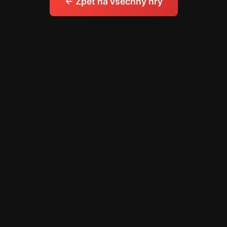
← Zpět na všechny hry