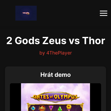
2 Gods Zeus vs Thor
by 4ThePlayer
Hrát demo