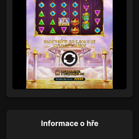
Informace o hře