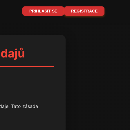
PŘIHLÁSIT SE
REGISTRACE
3m ago
LIVE WIN
Mia S. · Oslo
$370
won
údajů
on Wild Nords
daje. Tato zásada