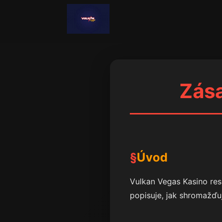
Zása
Úvod
Vulkan Vegas Kasino res
popisuje, jak shromažďu