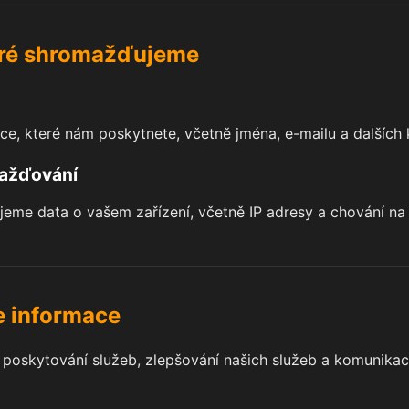
eré shromažďujeme
, které nám poskytnete, včetně jména, e-mailu a dalších 
ažďování
eme data o vašem zařízení, včetně IP adresy a chování n
 informace
poskytování služeb, zlepšování našich služeb a komunikaci