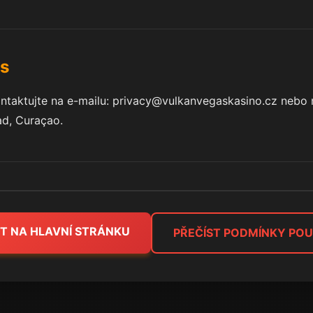
ás
ntaktujte na e-mailu:
privacy@vulkanvegaskasino.cz
nebo n
ad, Curaçao.
T NA HLAVNÍ STRÁNKU
PŘEČÍST PODMÍNKY POU