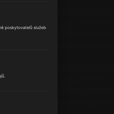
tně poskytovatelů služeb
jů.