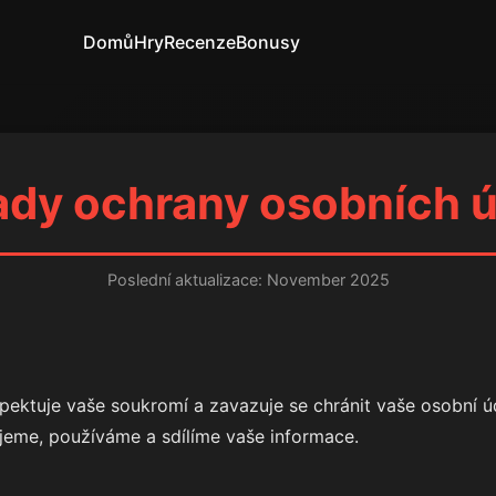
Domů
Hry
Recenze
Bonusy
dy ochrany osobních 
Poslední aktualizace: November 2025
pektuje vaše soukromí a zavazuje se chránit vaše osobní ú
jeme, používáme a sdílíme vaše informace.