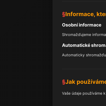
Informace, kt
Osobní informace
Shromažďujeme informace
Automatické shrom
Automaticky shromažďuj
Jak používáme
Vaše údaje používáme k 