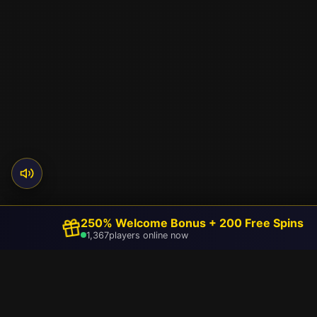
250% Welcome Bonus + 200 Free Spins
1,367
players online now