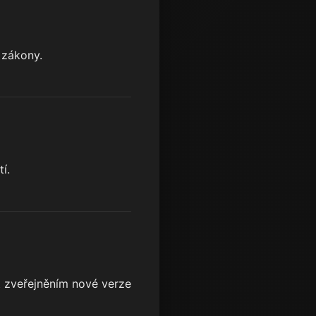
 zákony.
í.
 zveřejněním nové verze