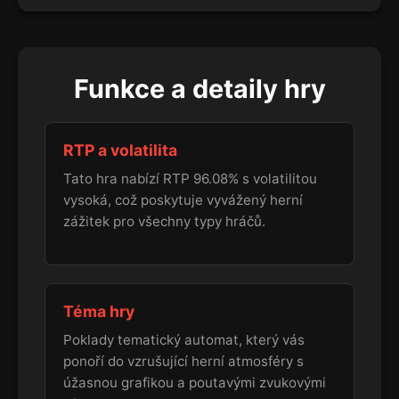
Funkce a detaily hry
RTP a volatilita
Tato hra nabízí RTP 96.08% s volatilitou
vysoká, což poskytuje vyvážený herní
zážitek pro všechny typy hráčů.
Téma hry
Poklady tematický automat, který vás
ponoří do vzrušující herní atmosféry s
úžasnou grafikou a poutavými zvukovými