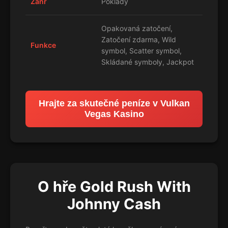
Žánr
Poklady
Opakovaná zatočení,
Zatočení zdarma, Wild
Funkce
symbol, Scatter symbol,
Skládané symboly, Jackpot
Hrajte za skutečné peníze v Vulkan
Vegas Kasino
O hře Gold Rush With
Johnny Cash