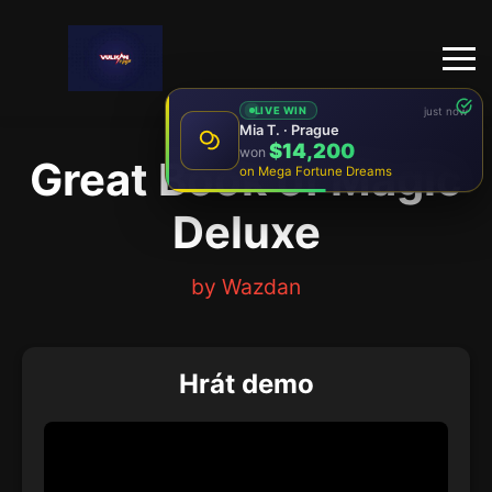
just now
LIVE WIN
Mia T. · Prague
$14,200
won
Great Book of Magic
on Mega Fortune Dreams
Deluxe
by Wazdan
Hrát demo