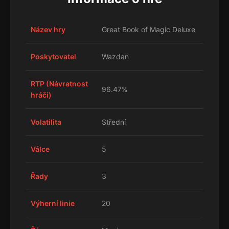
Název hry
Great Book of Magic Deluxe
Poskytovatel
Wazdan
RTP (Návratnost
96.47%
hráči)
Volatilita
Střední
Válce
5
Řady
3
Výherní linie
20