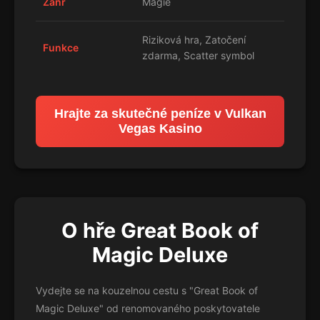
Žánr
Magie
Riziková hra, Zatočení
Funkce
zdarma, Scatter symbol
Hrajte za skutečné peníze v Vulkan
Vegas Kasino
O hře Great Book of
Magic Deluxe
Vydejte se na kouzelnou cestu s "Great Book of
Magic Deluxe" od renomovaného poskytovatele