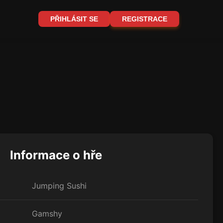
PŘIHLÁSIT SE
REGISTRACE
Informace o hře
Jumping Sushi
Gamshy