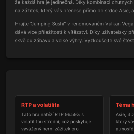
že každá hra je jedinečná. Díky kombinaci chutných 
na zážitek, který vás přenese přímo do srdce Asie, 
Hrajte "Jumping Sushi" v renomovaném Vulkan Vegas 
dává více příležitostí k vítězství. Díky uživatelsky 
skvělou zábavu a velké výhry. Vyzkoušejte své štěstí 
RTP a volatilita
Téma h
Tato hra nabízí RTP 96.59% s
Asie, 3D
volatilitou střední, což poskytuje
který vá
vyvážený herní zážitek pro
atmosfér