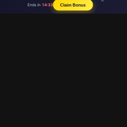
×
Ends in
14:29
Claim Bonus
Rychlé odkazy
Domů
Hry
Recenze
Bonusy
Bez vkladu
Sociální sítě