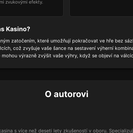
mi zvukovými efekty.
as Kasino?
tným zatočením, které umožňují pokračovat ve hře bez sáz
lcích, což zvyšuje vaše šance na sestavení výherní kombin
 mohou výrazně zvýšit vaše výhry, když se objeví na válcíc
O autorovi
asina s více než deseti lety zkušeností v oboru. Specializu