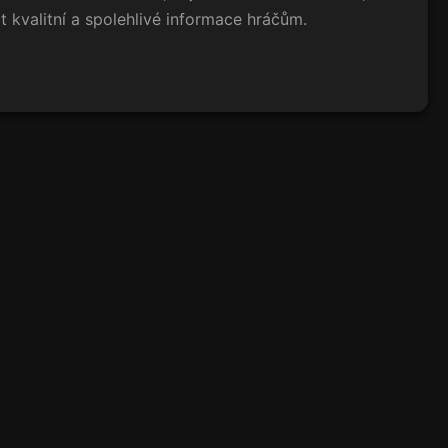
kvalitní a spolehlivé informace hráčům.