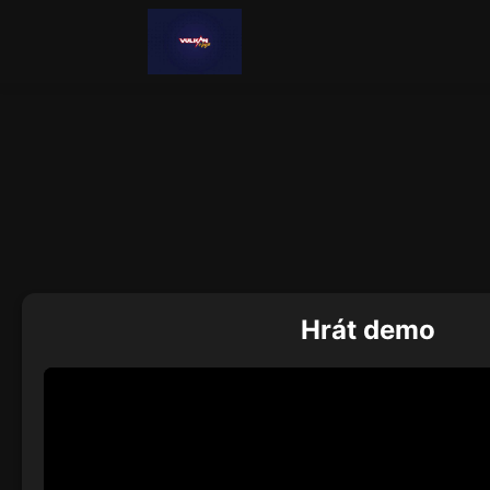
Hrát demo