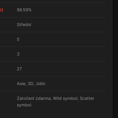
i)
96.59%
Střední
5
3
27
Asie, 3D, Jídlo
Zatočení zdarma, Wild symbol, Scatter
symbol