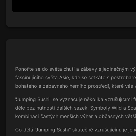
Ponořte se do světa chutí a zábavy s jedinečným 
fascinujícího světa Asie, kde se setkáte s pestroba
bohatého a zábavného herního prostředí, které vás 
"Jumping Sushi" se vyznačuje několika vzrušujícími f
déle bez nutnosti dalších sázek. Symboly Wild a Scatt
kombinaci častých menších výher a občasných větších
Co dělá "Jumping Sushi" skutečně vzrušujícím, je jeh