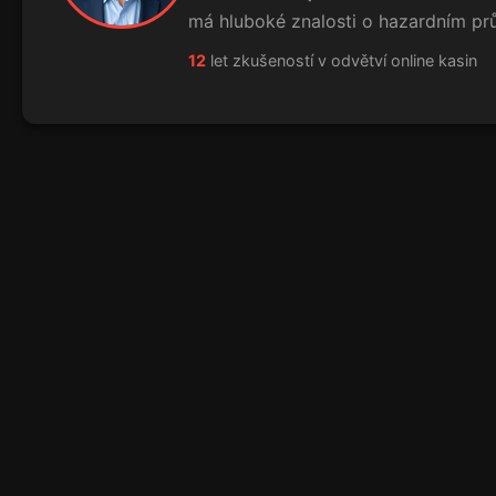
má hluboké znalosti o hazardním prů
12
let zkušeností v odvětví online kasin