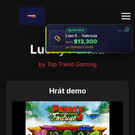
3m ago
LIVE WIN
Liam E. · Valencia
$13,300
won
Lucky Panda
on Gonzo's Gold
by Top Trend Gaming
Hrát demo