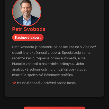
Petr Svoboda
Kasinový expert
Petr Svoboda je odborník na online kasina s více než
deseti lety zkušeností v oboru. Specializuje se na
recenze kasin, zejména online automatů, a má
hluboké znalosti o hazardním průmyslu. Jeho
analytické schopnosti mu umožňují poskytovat
kvalitní a spolehlivé informace hráčům.
12
let zkušeností v odvětví online kasin