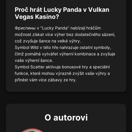
Proč hrát Lucky Panda v Vulkan
Vegas Kasino?
Фриспины v "Lucky Panda" nabízejí hráčům
možnost získat více výher bez dodatečného sázení,
což zvyšuje šance na velké výhry.
Symbol Wild v této hře nahrazuje ostatní symboly,
čímž pomáhá vytvářet výherní kombinace a zvyšuje
vaše výherní šance.
Symbol Scatter aktivuje bonusové hry a speciální
funkce, které mohou výrazně zvýšit vaše výhry a
přinést vám více zábavy ze hry.
O autorovi