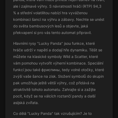
ale i zajímavé výhry. S návratností hráči (RTP) 94,3
% a střední volatilitou nabízí hra vyváženou
kombinaci šancí na výhru a zábavy. Nechte se unést
do světa bambusových lesů a objevte, jaká
překvapení si pro vás tento automat připravil.
Hlavními rysy "Lucky Panda" jsou funkce, které
hráče udrží v napětí a dodají hře dynamiku. Těšit se
můžete na klasické symboly Wild a Scatter, které
vám pomohou vytvořit výherní kombinace. Speciální
funkcí jsou také фриспины, tedy volné otočky, které
zvýší vaše šance na zisk. Složení symbolů do skupin
pak umožňuje ještě větší výhry, což přidává na
atraktivitě tohoto automatu. Zahrajte si a zažijte
pocit, když se na válcích roztančí pandy a další
asijská zvířata.
Co dělá "Lucky Panda" tak vzrušujícím? Je to