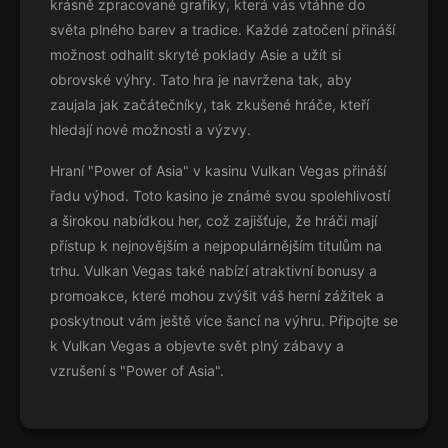
krásně zpracované grafiky, která vás vtáhne do
světa plného barev a tradice. Každé zatočení přináší
možnost odhalit skryté poklady Asie a užít si
obrovské výhry. Tato hra je navržena tak, aby
zaujala jak začátečníky, tak zkušené hráče, kteří
hledají nové možnosti a výzvy.
Hraní "Power of Asia" v kasinu Vulkan Vegas přináší
řadu výhod. Toto kasino je známé svou spolehlivostí
a širokou nabídkou her, což zajišťuje, že hráči mají
přístup k nejnovějším a nejpopulárnějším titulům na
trhu. Vulkan Vegas také nabízí atraktivní bonusy a
promoakce, které mohou zvýšit váš herní zážitek a
poskytnout vám ještě více šancí na výhru. Připojte se
k Vulkan Vegas a objevte svět plný zábavy a
vzrušení s "Power of Asia".