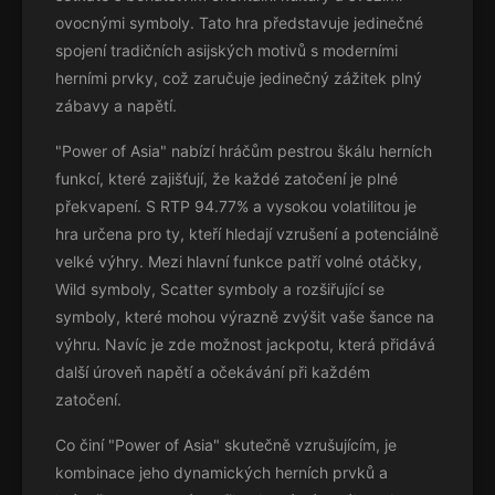
ovocnými symboly. Tato hra představuje jedinečné
spojení tradičních asijských motivů s moderními
herními prvky, což zaručuje jedinečný zážitek plný
zábavy a napětí.
"Power of Asia" nabízí hráčům pestrou škálu herních
funkcí, které zajišťují, že každé zatočení je plné
překvapení. S RTP 94.77% a vysokou volatilitou je
hra určena pro ty, kteří hledají vzrušení a potenciálně
velké výhry. Mezi hlavní funkce patří volné otáčky,
Wild symboly, Scatter symboly a rozšiřující se
symboly, které mohou výrazně zvýšit vaše šance na
výhru. Navíc je zde možnost jackpotu, která přidává
další úroveň napětí a očekávání při každém
zatočení.
Co činí "Power of Asia" skutečně vzrušujícím, je
kombinace jeho dynamických herních prvků a