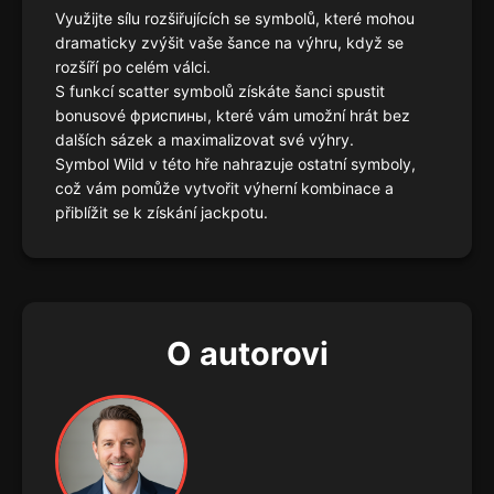
Využijte sílu rozšiřujících se symbolů, které mohou
dramaticky zvýšit vaše šance na výhru, když se
rozšíří po celém válci.
S funkcí scatter symbolů získáte šanci spustit
bonusové фриспины, které vám umožní hrát bez
dalších sázek a maximalizovat své výhry.
Symbol Wild v této hře nahrazuje ostatní symboly,
což vám pomůže vytvořit výherní kombinace a
přiblížit se k získání jackpotu.
O autorovi