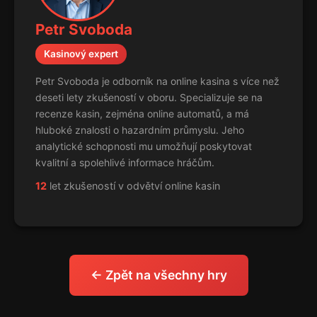
Petr Svoboda
Kasinový expert
Petr Svoboda je odborník na online kasina s více než
deseti lety zkušeností v oboru. Specializuje se na
recenze kasin, zejména online automatů, a má
hluboké znalosti o hazardním průmyslu. Jeho
analytické schopnosti mu umožňují poskytovat
kvalitní a spolehlivé informace hráčům.
12
let zkušeností v odvětví online kasin
← Zpět na všechny hry