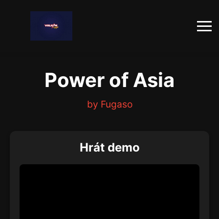
Power of Asia
by Fugaso
Hrát demo