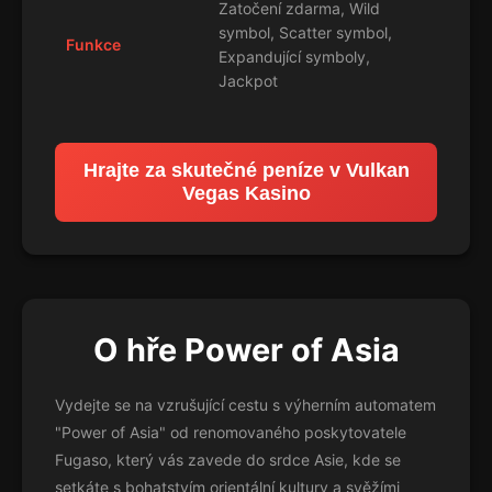
Zatočení zdarma, Wild
symbol, Scatter symbol,
Funkce
Expandující symboly,
Jackpot
Hrajte za skutečné peníze v Vulkan
Vegas Kasino
O hře Power of Asia
Vydejte se na vzrušující cestu s výherním automatem
"Power of Asia" od renomovaného poskytovatele
Fugaso, který vás zavede do srdce Asie, kde se
setkáte s bohatstvím orientální kultury a svěžími