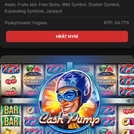
Asian, Fruits slot. Free Spins, Wild Symbol, Scatter Symbol,
Expanding Symbols, Jackpot
Poskytovatel: Fugaso
RTP: 94.77%
HRÁT NYNÍ