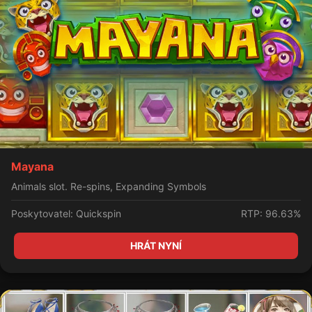
Mayana
Animals slot. Re-spins, Expanding Symbols
Poskytovatel: Quickspin
RTP: 96.63%
HRÁT NYNÍ