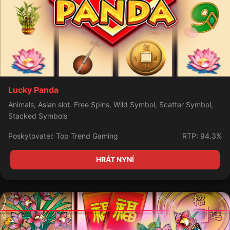
Lucky Panda
Animals, Asian slot. Free Spins, Wild Symbol, Scatter Symbol,
Stacked Symbols
Poskytovatel: Top Trend Gaming
RTP: 94.3%
HRÁT NYNÍ