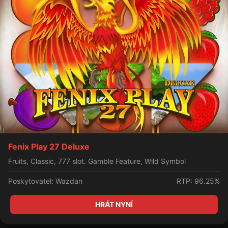
Fenix Play 27 Deluxe
Fruits, Classic, 777 slot. Gamble Feature, Wild Symbol
Poskytovatel: Wazdan
RTP: 96.25%
HRÁT NYNÍ