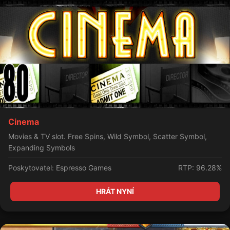
Cinema
Movies & TV slot. Free Spins, Wild Symbol, Scatter Symbol,
Expanding Symbols
Poskytovatel: Espresso Games
RTP: 96.28%
HRÁT NYNÍ