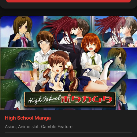
High School Manga
Asian, Anime slot. Gamble Feature