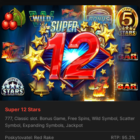
Super 12 Stars
777, Classic slot. Bonus Game, Free Spins, Wild Symbol, Scatter
Symbol, Expanding Symbols, Jackpot
Poskytovatel: Red Rake
RTP: 95.3%