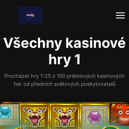
just now
LIVE WIN
Lucas K. · Rome
Všechny kasinové
$3,530
won
on Aztec Glory
hry 1
Procházet hry 1-25 z 100 prémiových kasinových
her od předních světových poskytovatelů