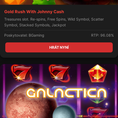
Gold Rush With Johnny Cash
Treasures slot. Re-spins, Free Spins, Wild Symbol, Scatter
Symbol, Stacked Symbols, Jackpot
Poskytovatel: BGaming
RTP: 96.08%
HRÁT NYNÍ