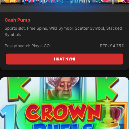
Cash Pump
Sports slot. Free Spins, Wild Symbol, Scatter Symbol, Stacked
Symbols
Poskytovatel: Play'n GO
RTP: 94.75%
HRÁT NYNÍ