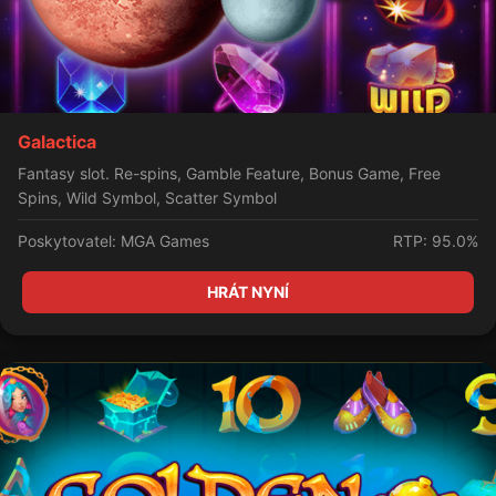
Galactica
Fantasy slot. Re-spins, Gamble Feature, Bonus Game, Free
Spins, Wild Symbol, Scatter Symbol
Poskytovatel: MGA Games
RTP: 95.0%
HRÁT NYNÍ