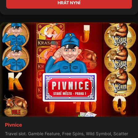
HRÁT NYNÍ
Pivnice
Travel slot. Gamble Feature, Free Spins, Wild Symbol, Scatter