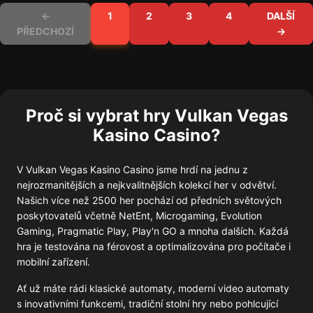
←
1
2
3
4
DALŠÍ
PŘEDCHOZÍ
→
Proč si vybrat hry Vulkan Vegas
Kasino Casino?
V Vulkan Vegas Kasino Casino jsme hrdí na jednu z
nejrozmanitějších a nejkvalitnějších kolekcí her v odvětví.
Našich více než 2500 her pochází od předních světových
poskytovatelů včetně NetEnt, Microgaming, Evolution
Gaming, Pragmatic Play, Play'n GO a mnoha dalších. Každá
hra je testována na férovost a optimalizována pro počítače i
mobilní zařízení.
Ať už máte rádi klasické automaty, moderní video automaty
s inovativními funkcemi, tradiční stolní hry nebo pohlcující